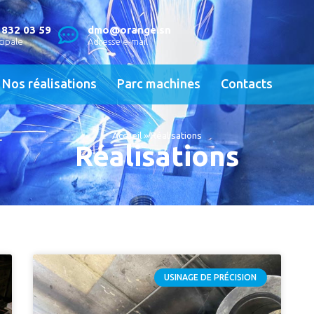
 832 03 59
dmo@orange.sn
cipale
Adresse e-mail
Nos réalisations
Parc machines
Contacts
Accueil
»
Réalisations
Réalisations
USINAGE DE PRÉCISION